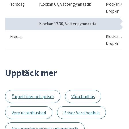
Torsdag
Klockan 07, Vattengymnastik
Klockan 17, 
Drop-In
Klockan 13.30, Vattengymnastik
Fredag
Klockan 11, 
Drop-In
Upptäck mer
Öppettider och priser
Våra badhus
Vara utomhusbad
Priser Vara badhus
Motionssim och vattengymnastik