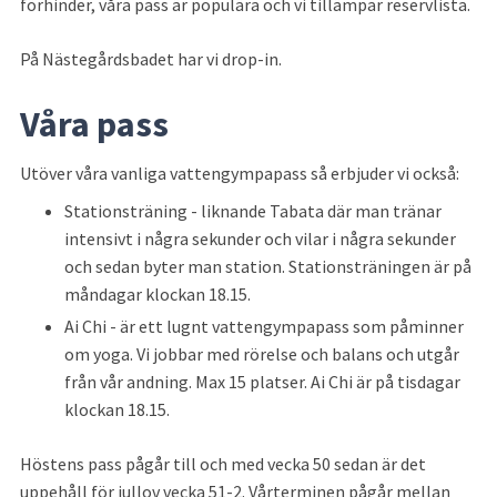
förhinder, våra pass är populära och vi tillämpar reservlista.
På Nästegårdsbadet har vi drop-in.
Våra pass
Utöver våra vanliga vattengympapass så erbjuder vi också:
Stationsträning - liknande Tabata där man tränar 
intensivt i några sekunder och vilar i några sekunder 
och sedan byter man station. Stationsträningen är på 
måndagar klockan 18.15.
Ai Chi - är ett lugnt vattengympapass som påminner 
om yoga. Vi jobbar med rörelse och balans och utgår 
från vår andning. Max 15 platser. Ai Chi är på tisdagar 
klockan 18.15.
Höstens pass pågår till och med vecka 50 sedan är det 
uppehåll för jullov vecka 51-2. Vårterminen pågår mellan 