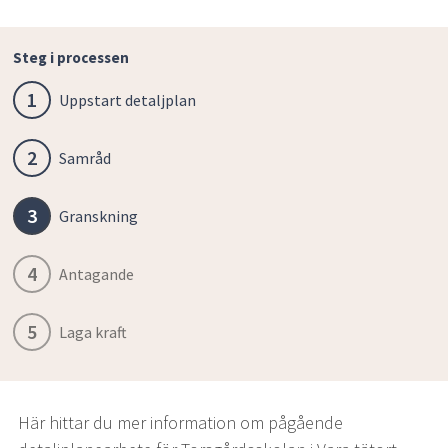
Steg i processen
1
Uppstart detaljplan
2
Samråd
3
Granskning
4
Antagande
5
Laga kraft
Här hittar du mer information om pågående 