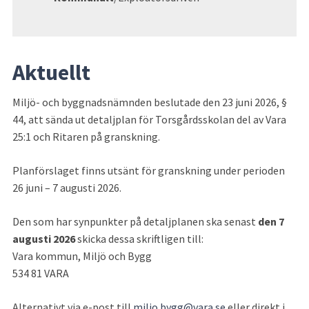
Aktuellt
Miljö- och byggnadsnämnden beslutade den 23 juni 2026, § 
44, att sända ut detaljplan för Torsgårdsskolan del av Vara 
25:1 och Ritaren på granskning. 
Planförslaget finns utsänt för granskning under perioden 
26 juni – 7 augusti 2026. 
Den som har synpunkter på detaljplanen ska senast 
den 7 
augusti 2026
 skicka dessa skriftligen till: 
Vara kommun, Miljö och Bygg 
534 81 VARA 
Alternativt via e-post till 
miljo.bygg@vara.se
 eller direkt i 