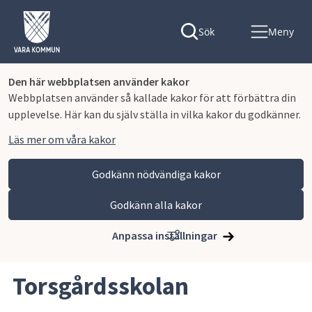
Sök
Meny
Den här webbplatsen använder kakor
Webbplatsen använder så kallade kakor för att förbättra din
upplevelse. Här kan du själv ställa in vilka kakor du godkänner.
Läs mer om våra kakor
Godkänn nödvändiga kakor
Godkänn alla kakor
Hoppa till innehåll
Vara kommun
Bygga, miljö och infrastruktur
Samhällsplanering
Pågående detaljplaner
Anpassa inställningar
Torsgårdsskolan
Torsgårdsskolan