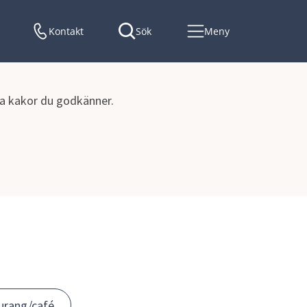
Kontakt
Sök
Meny
lka kakor du godkänner.
aurang/café