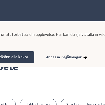
r att förbättra din upplevelse. Här kan du själv ställa in vi
dkänn alla kakor
Anpassa inställningar
bete
retter
Jobba hos oss
Starta och driva rest