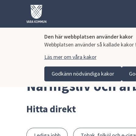
Den här webbplatsen använder kakor
Webbplatsen använder så kallade kakor fö
Läs mer om våra kakor
Hoppa till innehåll
Vara kommun
Näringsliv och arbete
Godkänn nödvändiga kakor
Go
Näringsliv och ar
Hitta direkt
Lediga jobb
Tobak, folköl och e-ciga