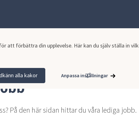
r att förbättra din upplevelse. Här kan du själv ställa in vi
aktik
Lediga jobb
dkänn alla kakor
Anpassa inställningar
jobb
 oss? På den här sidan hittar du våra lediga jobb.