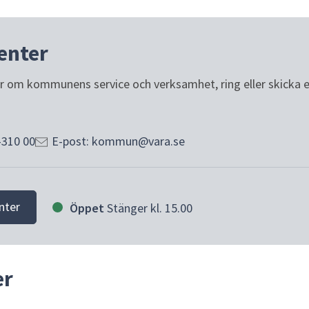
enter
or om kommunens service och verksamhet, ring eller skicka e-p
-310 00
E-post: kommun@vara.se
nter
Öppet
Stänger kl. 15.00
er