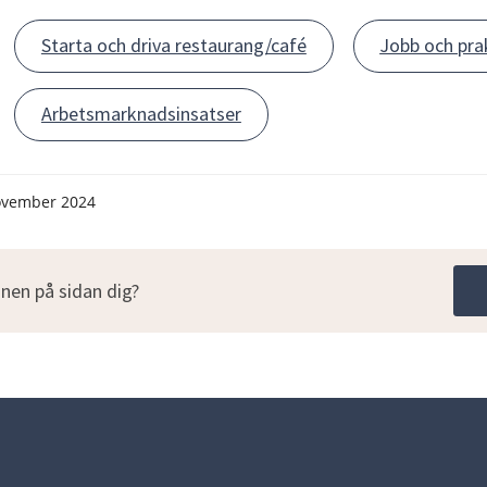
Starta och driva restaurang/café
Jobb och pra
Arbetsmarknadsinsatser
ovember 2024
nen på sidan dig?