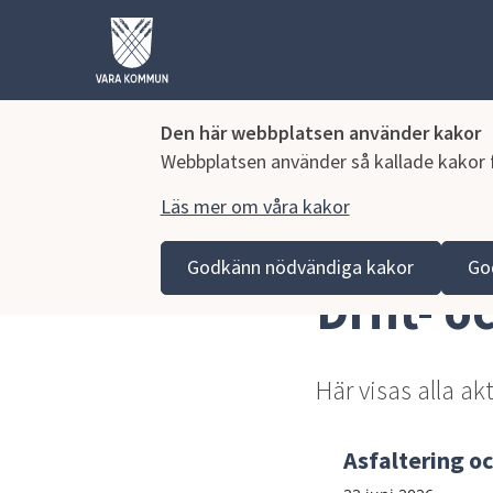
Den här webbplatsen använder kakor
Webbplatsen använder så kallade kakor fö
Läs mer om våra kakor
Hoppa till innehåll
Vara kommun
Kontaktcenter
Drift- och servicei
Godkänn nödvändiga kakor
Go
Drift- 
Här visas alla ak
Asfaltering oc