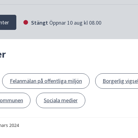
nter
Stängt
Öppnar 10 aug kl 08.00
er
Felanmälan på offentliga miljön
Borgerlig vigse
n kommunen
Sociala medier
mars 2024