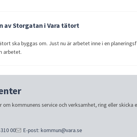
av Storgatan i Vara tätort
ätort ska byggas om. Just nu är arbetet inne i en planeringsf
m arbetet.
enter
or om kommunens service och verksamhet, ring eller skicka e-p
-310 00
E-post: kommun@vara.se