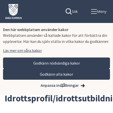
Sök
Meny
Den här webbplatsen använder kakor
Webbplatsen använder så kallade kakor för att förbättra din
upplevelse. Här kan du själv ställa in vilka kakor du godkänner.
Läs mer om våra kakor
Godkänn nödvändiga kakor
Godkänn alla kakor
Hoppa till innehåll
Lagmansgymnasiet
Om skolan
Idrottsprofil/idrottsutbildning
Anpassa inställningar
Idrottsprofil/idrottsutbildn