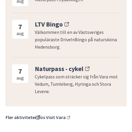
aug
LTV Bingo
7
Välkommen till en av Västsveriges
aug
populäraste DriveInBingo på natursköna
Hedensborg.
Naturpass - cykel
7
Cykelpass som sträcker sig från Vara mot
aug
Vedum, Tumleberg, Hyringa och Stora
Levene.
Fler aktiviteter hos Visit Vara
(länk till annan webbplats)