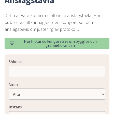
Anslagstavla
Detta är Vara kommuns officiella anslagstavla. Här 
publiceras tillkännagivanden, kungörelser och 
anslagsbevis om justering av protokoll.
Här hittar du kungörelser om bygglov och
grannehöranden
Sökruta
Ämne
Instans