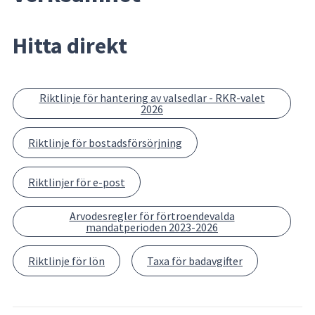
Hitta direkt
Riktlinje för hantering av valsedlar - RKR-valet
2026
Riktlinje för bostadsförsörjning
Riktlinjer för e-post
Arvodesregler för förtroendevalda
mandatperioden 2023-2026
Riktlinje för lön
Taxa för badavgifter