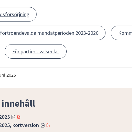
adsförsörjning
r förtroendevalda mandatperioden 2023-2026
Kommu
För partier - valsedlar
uni 2026
 innehåll
Pdf, 2.4 MB.
2025
Pdf, 1.5 MB.
2025, kortversion