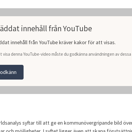
äddat innehåll från YouTube
ddat innehåll från YouTube kräver kakor för att visas.
tt visa denna YouTube-video måste du godkänna användningen av dessa 
odkänn
sanalys syftar till att ge en kommunövergripande bild öve
ch möjligheter. I syftet ligger även att skapa förutsättninga