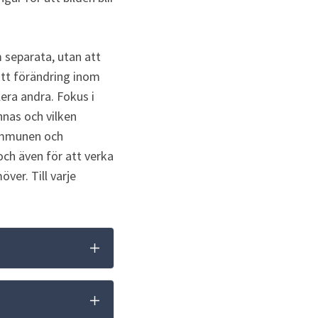
separata, utan att 
tt förändring inom 
era andra. Fokus i 
as och vilken 
ommunen och 
ch även för att verka 
er. Till varje 