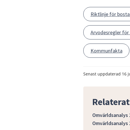
Riktlinje för bost
Arvodesregler fö
Kommunfakta
Senast uppdaterad
16 j
Relaterat
Omvärldsanalys 
Omvärldsanalys 