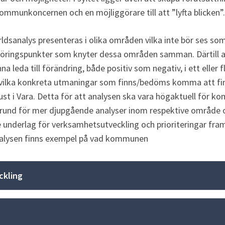
mmunkoncernen och en möjliggörare till att ”lyfta blicken”.
analys presenteras i olika områden vilka inte bör ses som 
eröringspunkter som knyter dessa områden samman. Därtill a
a leda till förändring, både positiv som negativ, i ett eller fl
vilka konkreta utmaningar som finns/bedöms komma att finn
ust i Vara. Detta för att analysen ska vara högaktuell för k
grund för mer djupgående analyser inom respektive område o
underlag för verksamhetsutveckling och prioriteringar framöv
alysen finns exempel på vad kommunen
ckling