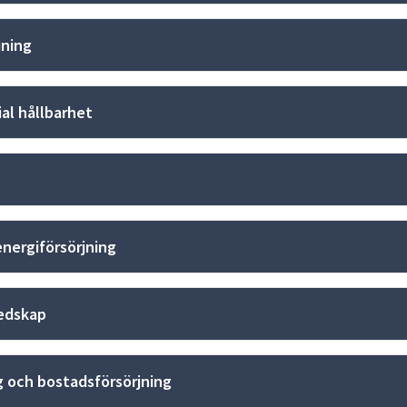
ning
ial hållbarhet
energiförsörjning
edskap
 och bostadsförsörjning