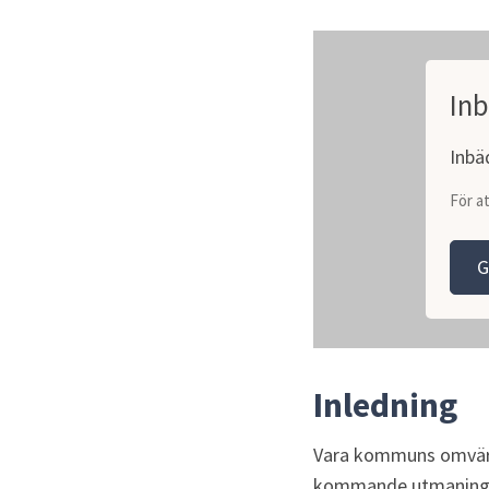
Inb
Inbä
För a
G
Inledning
Vara kommuns omvärld
kommande utmaningar o