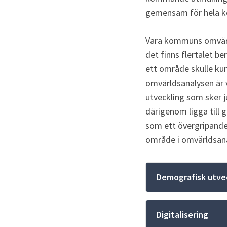
gemensam för hela ko
Vara kommuns omvärlds
det finns flertalet b
ett område skulle kunn
omvärldsanalysen är 
utveckling som sker j
därigenom ligga till 
som ett övergripande 
område i omvärldsan
Demografisk utve
Digitalisering