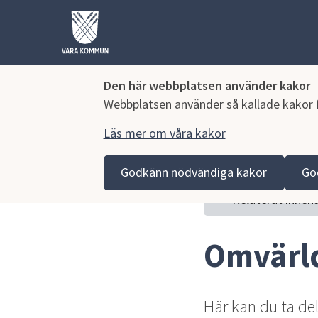
Den här webbplatsen använder kakor
Webbplatsen använder så kallade kakor fö
Läs mer om våra kakor
Hoppa till innehåll
Vara kommun
Kommun och politik
Vår organisa
Godkänn nödvändiga kakor
Go
Relaterat innehå
Omvärl
Här kan du ta de