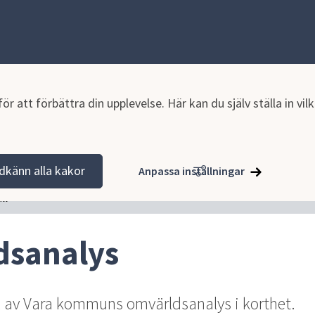
r att förbättra din upplevelse. Här kan du själv ställa in vi
tion och verksamhet
Omvärldsanalys
dkänn alla kakor
Anpassa inställningar
ll
dsanalys
l av Vara kommuns omvärldsanalys i korthet.