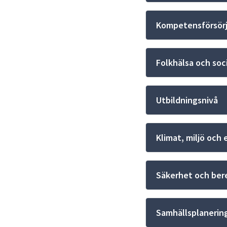
Kompetensförsörj
Folkhälsa och soc
Utbildningsnivå
Klimat, miljö och 
Säkerhet och ber
Samhällsplanering