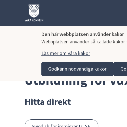
Den här webbplatsen använder kakor
Webbplatsen använder så kallade kakor fö
Läs mer om våra kakor
Hoppa till innehåll
Vara kommun
Barn och utbildning
Utbildning fö
Godkänn nödvändiga kakor
Go
Utbildning för v
Hitta direkt
Swedish for immigrants, SFI