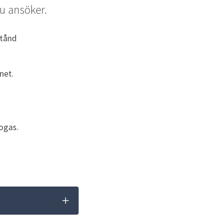
u ansöker.
stånd
net.
ogas.