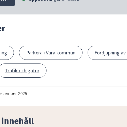
er
ning
Parkera i Vara kommun
Fördjupning av 
Trafik och gator
december 2025
 innehåll