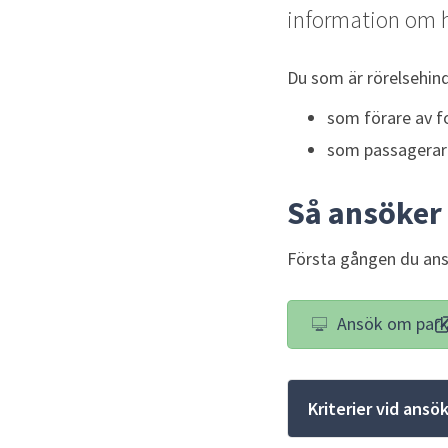
information om h
Du som är rörelsehindr
som förare av f
som passagerare
Så ansöker 
Första gången du ans
Ansök om parke
Kriterier vid ansö