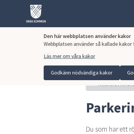
Den här webbplatsen använder kakor
Webbplatsen använder så kallade kakor fö
Läs mer om våra kakor
Hoppa till innehåll
Vara kommun
Bygga, miljö och infrastruktur
Traf
Godkänn nödvändiga kakor
Go
Relaterat innehå
Parkeri
Du som har ett rö