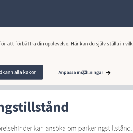
r att förbättra din upplevelse. Här kan du själv ställa in vi
ik och gator
Parkering
Parkeringstillstånd
dkänn alla kakor
Anpassa inställningar
ll
ngstillstånd
relsehinder kan ansöka om parkeringstillstånd. 