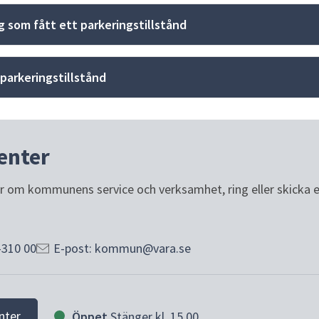
ig som fått ett parkeringstillstånd
 parkeringstillstånd
enter
or om kommunens service och verksamhet, ring eller skicka e-p
-310 00
E-post: kommun@vara.se
nter
Öppet
Stänger kl. 15.00