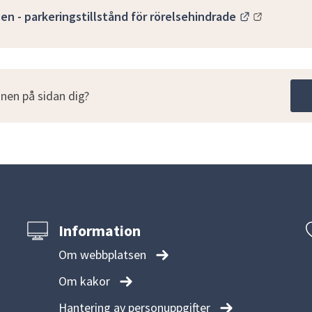
Länk till a
en - parkeringstillstånd för rörelsehindrade
nen på sidan dig?
Information
Om webbplatsen
Om kakor
Hantering av personuppgifter