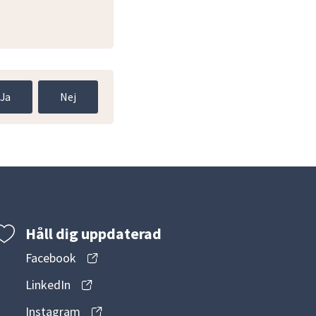
nnan webbplats.
Ja
Nej
Håll dig uppdaterad
Facebook
LinkedIn
Instagram