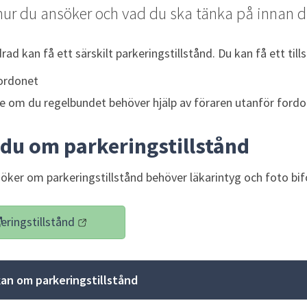
ur du ansöker och vad du ska tänka på innan d
ad kan få ett särskilt parkeringstillstånd. Du kan få ett till
ordonet
 om du regelbundet behöver hjälp av föraren utanför fordo
du om parkeringstillstånd
öker om parkeringstillstånd behöver läkarintyg och foto bif
ringstillstånd
(länk till annan webbplats)
kan om parkeringstillstånd