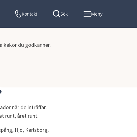
Kontakt
Sök
Meny
lka kakor du godkänner.
g
or när de inträffar. 
 runt, året runt.
ång, Hjo, Karlsborg, 