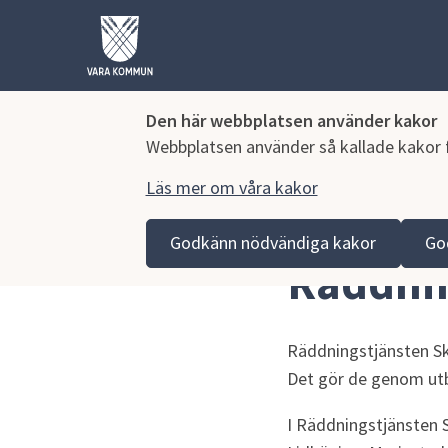
Den här webbplatsen använder kakor
Webbplatsen använder så kallade kakor fö
Läs mer om våra kakor
Hoppa till innehåll
Vara kommun
Omsorg och stöd
Kris och bereds
Godkänn nödvändiga kakor
Go
Räddnin
Räddningstjänsten Ska
Det gör de genom utb
I Räddningstjänsten 