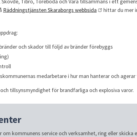
, Skövde, Tibro, Töreboda och Vara tillsammans i ett gemen
å 
Räddningstjänsten Skaraborgs webbsida
 hittar du mer 
uppdrag:
ränder och skador till följd av bränder förebyggs
ing)
roll 
skommunernas medarbetare i hur man hanterar och agerar 
- och tillsynsmyndighet för brandfarliga och explosiva varor.
enter
or om kommunens service och verksamhet, ring eller skicka e-p