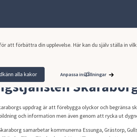
r att förbättra din upplevelse. Här kan du själv ställa in vi
kap
Räddningstjänsten Skaraborg
dkänn alla kakor
Anpassa inställningar
gstjänsten Skarabor
raborgs uppdrag är att förebygga olyckor och begränsa skad
ildning och information men även genom att rycka ut dygnet
Skaraborg samarbetar kommunerna Essunga, Grästorp, Gullsp