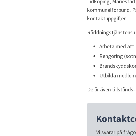
Lidköping, Mariestad
kommunalförbund. P
kontaktuppgifter.
Räddningstjänstens 
Arbeta med att b
Rengöring (sotn
Brandskyddskont
Utbilda medlem
De är även t
illstånds
Kontaktc
Vi svarar på fråg