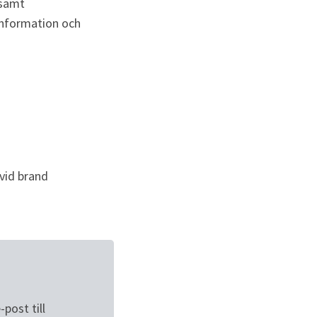
samt 
information och 
vid brand
ost till 