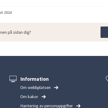
uli 2024
nen på sidan dig?
Information
Om webbplatsen
Om kakor
Hantering av personuppgifter