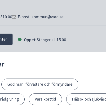
-310 00
E-post: kommun@vara.se
nter
Öppet
Stänger kl. 15.00
er
God man, förvaltare och förmyndare
rådgivning
Vara korttid
Hälso- och sjukvår