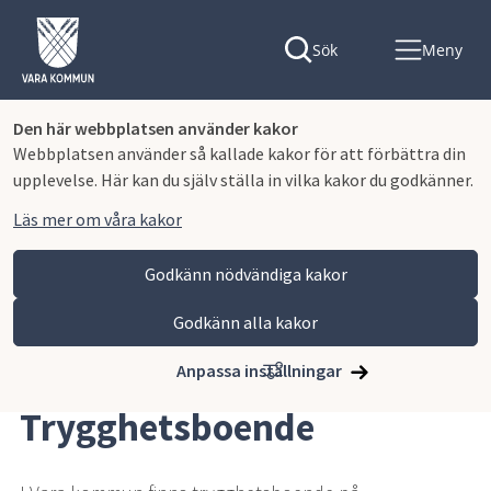
Sök
Meny
Den här webbplatsen använder kakor
Webbplatsen använder så kallade kakor för att förbättra din
upplevelse. Här kan du själv ställa in vilka kakor du godkänner.
Läs mer om våra kakor
Godkänn nödvändiga kakor
Godkänn alla kakor
Hoppa till innehåll
Vara kommun
Kommun och politik
Bo i Vara kommun
Bostäder
Trygghetsboende
Anpassa inställningar
Trygghetsboende