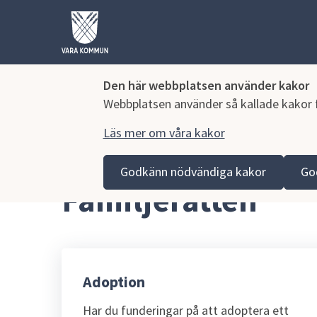
Den här webbplatsen använder kakor
Webbplatsen använder så kallade kakor fö
Läs mer om våra kakor
Hoppa till innehåll
Vara kommun
Omsorg och stöd
Stöd till familjen
Godkänn nödvändiga kakor
Go
Familjerätten
Adoption
Har du funderingar på att adoptera ett