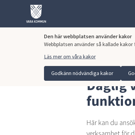
Den här webbplatsen använder kakor
Webbplatsen använder så kallade kakor fö
Läs mer om våra kakor
Hoppa till innehåll
Vara kommun
Omsorg och stöd
Funktionsnedsät
Godkänn nödvändiga kakor
Go
Daglig 
funktio
Här kan du ansök
verksamhet för d