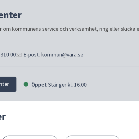
enter
or om kommunens service och verksamhet, ring eller skicka e-p
-310 00
E-post: kommun@vara.se
nter
Öppet
Stänger kl. 16.00
er