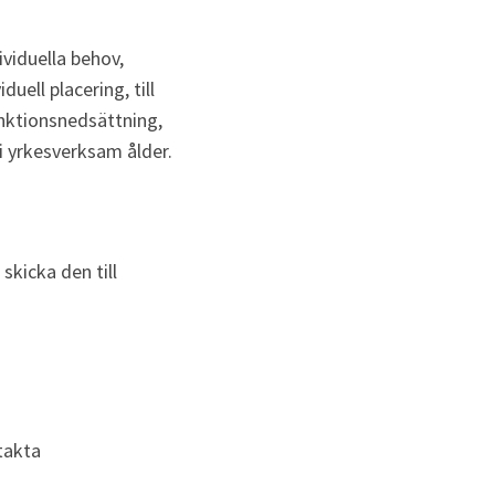
iduella behov, 
ell placering, till 
nktionsnedsättning, 
 i yrkesverksam ålder.
kicka den till 
takta 