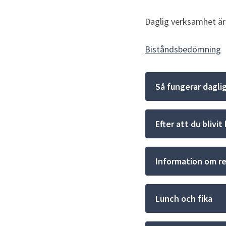
Daglig verksamhet är
Biståndsbedömning
Så fungerar dagl
Efter att du blivi
Information om re
Lunch och fika