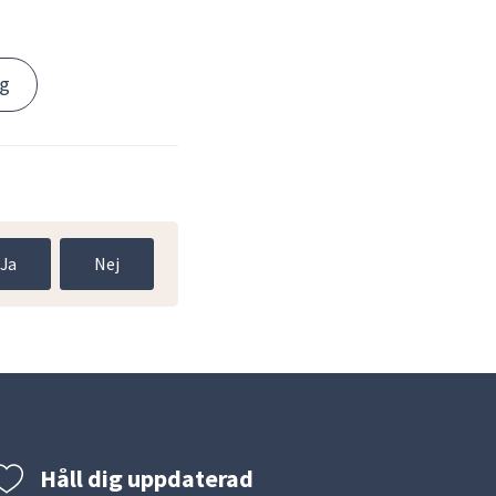
ng
Ja
Nej
Håll dig uppdaterad