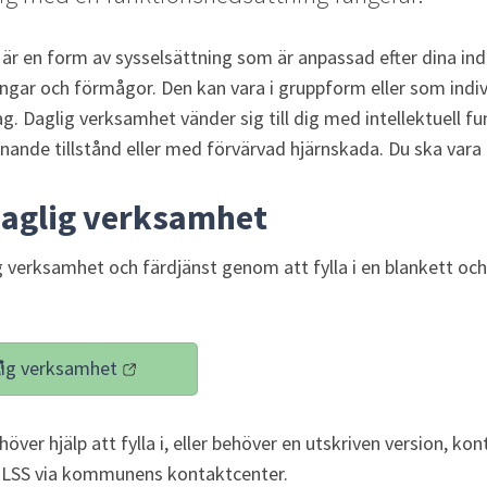
r en form av sysselsättning som är anpassad efter dina indiv
ngar och förmågor. Den kan vara i gruppform eller som individu
g. Daglig verksamhet vänder sig till dig med intellektuell fu
knande tillstånd eller med förvärvad hjärnskada. Du ska vara
aglig verksamhet
verksamhet och färdjänst genom att fylla i en blankett och s
ig verksamhet
(länk till annan webbplats)
höver hjälp att fylla i, eller behöver en utskriven version, kon
 LSS via kommunens kontaktcenter.