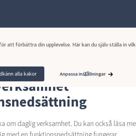
r att förbättra din upplevelse. Här kan du själv ställa in vi
tning
Daglig verksamhet funktionsnedsättning
dkänn alla kakor
Anpassa inställningar
verksamhet 
nsnedsättning
a om daglig verksamhet. Du kan också läsa mer
ig med en funktionsnedsättning fungerar.