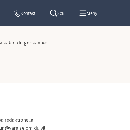
Kontakt
Sök
Meny
lka kakor du godkänner.
ch taxor
Avfallstaxa 2025
a redaktionella 
un@vara.se om du vill 