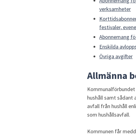
Abonnemang för 
verksamheter
Korttidsabonnema
festivaler, eve
Abonnemang för 
Enskilda avlopp
Övriga avgifter
Allmänna 
Kommunalförbundet Av
hushåll samt sådant a
avfall från hushåll e
som hushållsavfall. 
Kommunen får meddela 