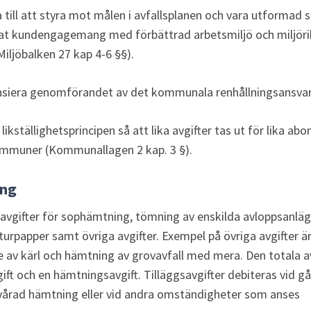
 till att styra mot målen i avfallsplanen och vara utformad s
ökat kundengagemang med förbättrad arbetsmiljö och miljöri
iljöbalken 27 kap 4-6 §§).
ansiera genomförandet av det kommunala renhållningsansvar
 likställighetsprincipen så att lika avgifter tas ut för lika ab
muner (Kommunallagen 2 kap. 3 §).
ing
 avgifter för sophämtning, tömning av enskilda avloppsanläg
turpapper samt övriga avgifter. Exempel på övriga avgifter är 
 av kärl och hämtning av grovavfall med mera. Den totala av
ift och en hämtningsavgift. Tilläggsavgifter debiteras vid 
örsvårad hämtning eller vid andra omständigheter som anses 