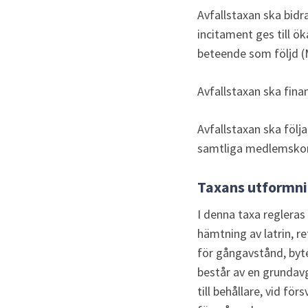
Avfallstaxan ska bidra
incitament ges till 
beteende som följd (M
Avfallstaxan ska fin
Avfallstaxan ska följa
samtliga medlemskom
Taxans utformn
I denna taxa regleras
hämtning av latrin, re
för gångavstånd, byte
består av en grundavg
till behållare, vid f