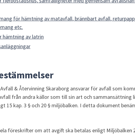
flerbostadshus, samfälligheter med gemensam avfallshant
ng för hämtning av matavfall, brännbart avfall, returpapper
nemang etc.
hämtning av latrin
sanläggningar
bestämmelser
fall & Återvinning Skaraborg ansvarar för avfall som kom
vfall från andra källor som till sin art och sammansättning l
nligt 15 kap. 3 § och 20 § miljöbalken. I detta dokument benä
föreskrifter om att avgift ska betalas enligt Miljöbalken 2