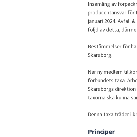
Insamling av förpackn
producentansvar för 
januari 2024. Avfall 
följd av detta, därm
Bestämmelser för hante
Skaraborg.
När ny medlem tillk
förbundets taxa. Arb
Skaraborgs direktion
taxorna ska kunna s
Denna taxa träder i k
Principer