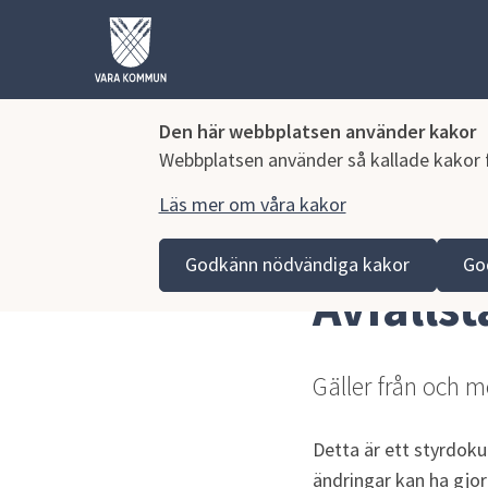
Den här webbplatsen använder kakor
Webbplatsen använder så kallade kakor fö
Läs mer om våra kakor
Hoppa till innehåll
Vara kommun
Kommun och politik
Vår organisa
Godkänn nödvändiga kakor
Go
Avfalls
Gäller från och 
Detta är ett styrdoku
ändringar kan ha gjor