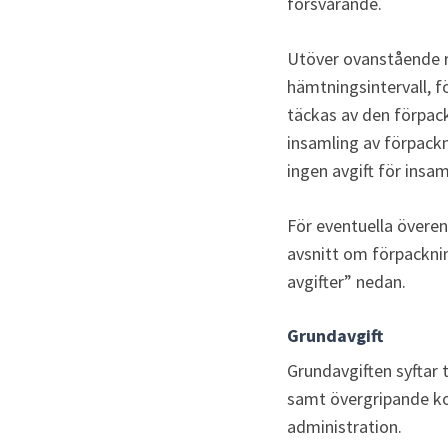
försvårande.
Utöver ovanstående r
hämtningsintervall, f
täckas av den förpac
insamling av förpackn
ingen avgift för ins
För eventuella över
avsnitt om förpacknin
avgifter” nedan.
Grundavgift
Grundavgiften syftar 
samt övergripande ko
administration. 