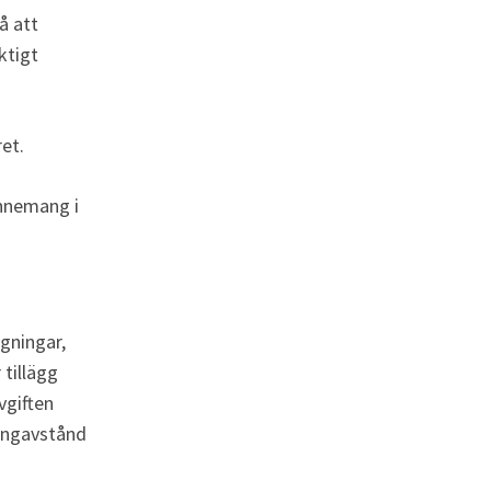
å att 
ktigt 
et.
onnemang i 
gningar, 
tillägg 
giften 
gångavstånd 