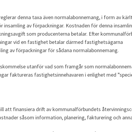
eglerar denna taxa även normalabonnemang, i form av kärlt
ör insamling av förpackningar. Kostnaden för denna insamlin
kningsavgift som producenterna betalar. Efter kommunalförb
ingar vid en fastighet betalar därmed fastighetsägarna 
amling av förpackningar för sådana normalabonnemang. 
enskommelse utanför vad som framgår som normalabonnem
gar faktureras fastighetsinnehavaren i enlighet med ”specie
till att finansiera drift av kommunalförbundets återvinningsc
stnader såsom information, planering, fakturering och ann