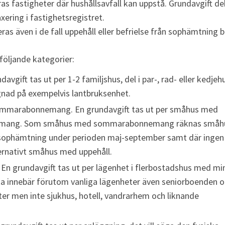
as fastigheter där hushållsavfall kan uppstå. Grundavgift de
xering i fastighetsregistret. 
as även i de fall uppehåll eller befrielse från sophämtning be
 följande kategorier:
avgift tas ut per 1-2 familjshus, del i par-, rad- eller kedje
nad på exempelvis lantbruksenhet.
marabonnemang. En grundavgift tas ut per småhus med 
ang. Som småhus med sommarabonnemang räknas småh
 sophämtning under perioden maj-september samt där ingen 
ernativt småhus med uppehåll.
En grundavgift tas ut per lägenhet i flerbostadshus med min
ta innebär förutom vanliga lägenheter även seniorboenden o
er men inte sjukhus, hotell, vandrarhem och liknande 