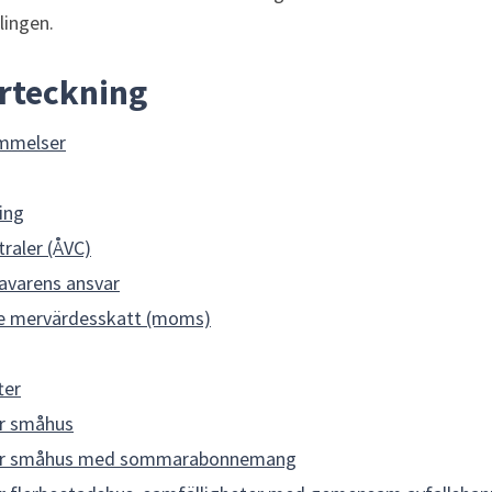
lingen.
örteckning
mmelser
ing
raler (ÅVC)
avarens ansvar
ive mervärdesskatt (moms)
ter
r småhus
ör småhus med sommarabonnemang