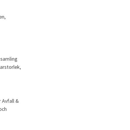
n, 
nsamling 
arstorlek, 
 Avfall & 
och 