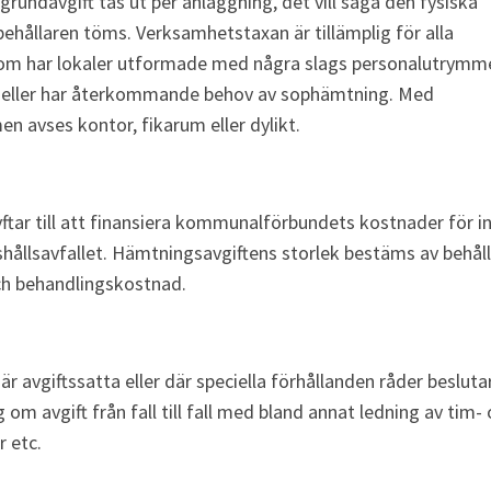
rundavgift tas ut per anläggning, det vill säga den fysiska 
ehållaren töms. Verksamhetstaxan är tillämplig för alla 
om har lokaler utformade med några slags personalutrymme
 eller har återkommande behov av sophämtning. Med 
 avses kontor, fikarum eller dylikt. 
tar till att finansiera kommunalförbundets kostnader för i
hållsavfallet. Hämtningsavgiftens storlek bestäms av behåll
ch behandlingskostnad. 
är avgiftssatta eller där speciella förhållanden råder beslutar
om avgift från fall till fall med bland annat ledning av tim- 
 etc.