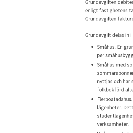
Grundavgiften debiter
enligt fastighetens ta
Grundavgiften fakturer
Grundavgift delas in i
Småhus. En grund
per småhusbygg
Småhus med som
sommarabonnem
nyttjas och har
folkbokförd alt
Flerbostadshus. 
lägenheter. Det
studentlägenhet
verksamheter.