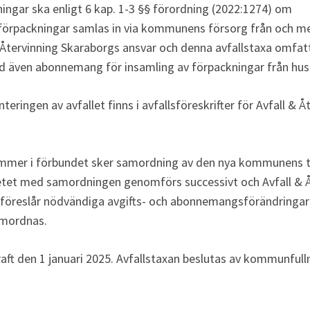
ingar ska enligt 6 kap. 1-3 §§ förordning (2022:1274) om 
förpackningar samlas in via kommunens försorg från och me
& Återvinning Skaraborgs ansvar och denna avfallstaxa omfatta
ed även abonnemang för insamling av förpackningar från hush
ringen av avfallet finns i avfallsföreskrifter för Avfall & Å
ommer i förbundet sker samordning av den nya kommunens 
etet med samordningen genomförs successivt och Avfall & Å
 föreslår nödvändiga avgifts- och abonnemangsförändringar 
amordnas.
raft den 1 januari 2025. Avfallstaxan beslutas av kommunful