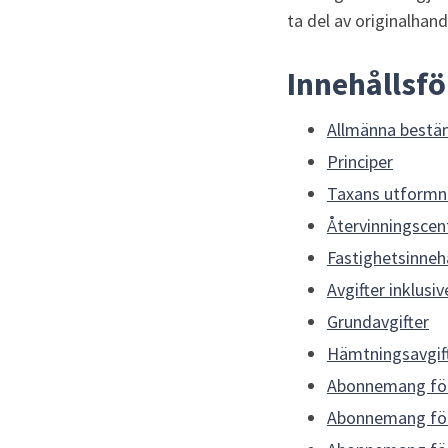
ta del av originalhand
Innehållsf
Allmänna bestä
Principer
Taxans utformn
Återvinningscent
Fastighetsinneh
Avgifter inklus
Grundavgifter
Hämtningsavgif
Abonnemang fö
Abonnemang f