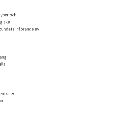
yper och 
g ska 
undets införande av 
ang i
lla 
entraler 
an 