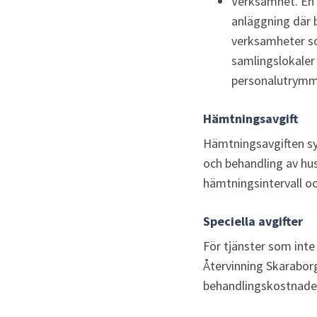
Verksamhet. En g
anläggning där b
verksamheter s
samlingslokaler
personalutrymmen
Hämtningsavgift
Hämtningsavgiften syf
och behandling av hus
hämtningsintervall o
Speciella avgifter
För tjänster som inte 
Återvinning Skaraborg 
behandlingskostnader