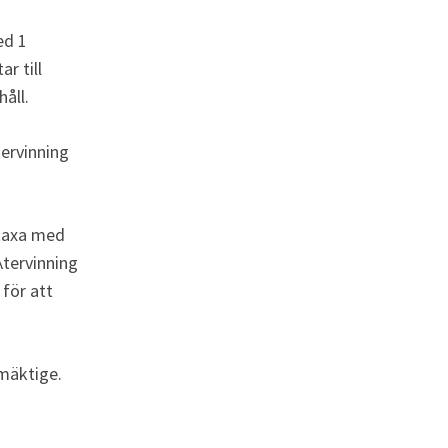
d 1 
r till 
åll.
tervinning 
taxa med 
tervinning 
för att 
lmäktige.