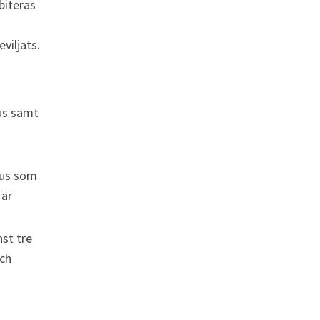
biteras 
viljats.
hus samt 
us som 
är 
st tre 
ch 