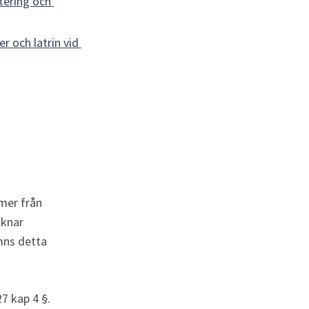
ering och 
 och latrin vid 
mer från 
iknar 
mns detta 
7 kap 4 §.