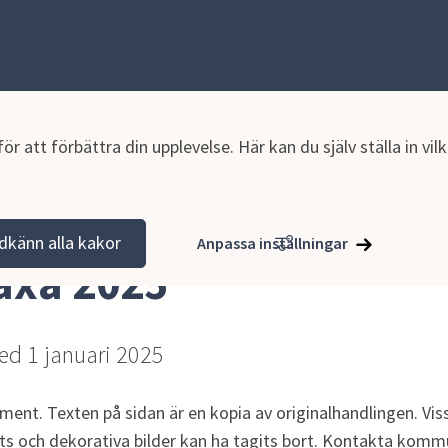
r att förbättra din upplevelse. Här kan du själv ställa in vi
tion och verksamhet
Planer och styrande dokument
Avgifter o
dkänn alla kakor
Anpassa inställningar
taxa 2025
med 1 januari 2025
ment. Texten på sidan är en kopia av originalhandlingen. Viss
ts och dekorativa bilder kan ha tagits bort. Kontakta komm