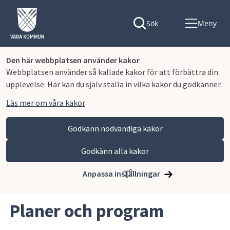
Sök
Meny
Den här webbplatsen använder kakor
Webbplatsen använder så kallade kakor för att förbättra din
upplevelse. Här kan du själv ställa in vilka kakor du godkänner.
Läs mer om våra kakor
Godkänn nödvändiga kakor
Godkänn alla kakor
Hoppa till innehåll
Vara kommun
Kommun och politik
Vår organisation och verksamhet
Anpassa inställningar
Planer och styrande dokument
Planer och program
Planer och program