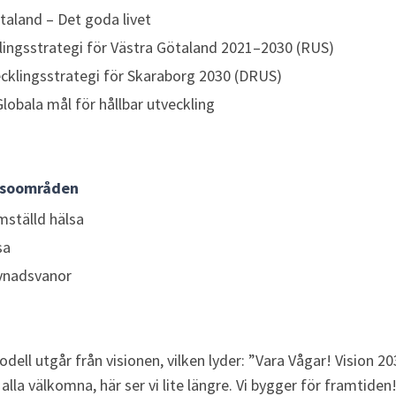
taland – Det goda livet
lingsstrategi för Västra Götaland 2021–2030 (RUS)
ecklingsstrategi för Skaraborg 2030 (DRUS)
lobala mål för hållbar utveckling
lsoområden 
mställd hälsa
sa
vnadsvanor
l utgår från visionen, vilken lyder: ”Vara Vågar! Vision 2030
 alla välkomna, här ser vi lite längre. Vi bygger för framtiden