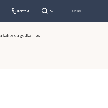
Kontakt
Sök
Meny
lka kakor du godkänner.
h program
Folkhälsoplan 2025