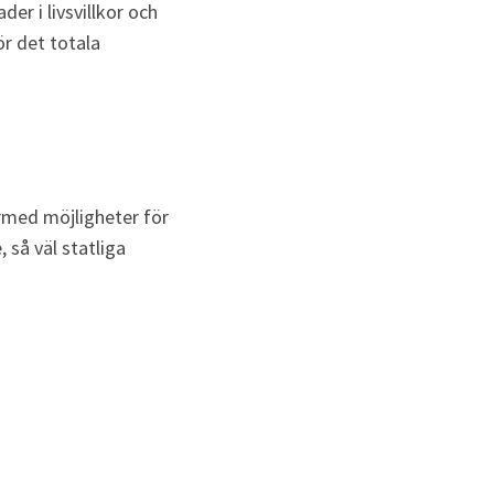
r i livsvillkor och 
r det totala 
rmed möjligheter för 
 så väl statliga 