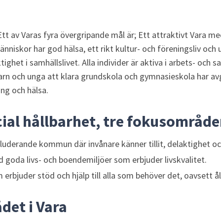
Ett av Varas fyra övergripande mål är; Ett attraktivt Vara med 
nniskor har god hälsa, ett rikt kultur- och föreningsliv och 
het i samhällslivet. Alla individer är aktiva i arbets- och sa
barn och unga att klara grundskola och gymnasieskola har av
ing och hälsa.
cial hållbarhet, tre fokusområde
kluderande kommun där invånare känner tillit, delaktighet oc
oda livs- och boendemiljöer som erbjuder livskvalitet.
bjuder stöd och hjälp till alla som behöver det, oavsett ål
det i Vara