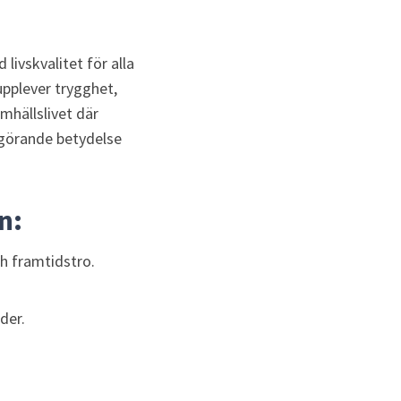
livskvalitet för alla 
upplever trygghet, 
mhällslivet där 
görande betydelse 
n:
h framtidstro.
der.