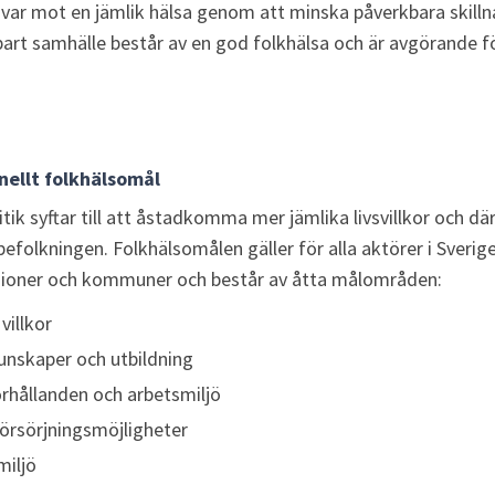
var mot en jämlik hälsa genom att minska påverkbara skillnade
lbart samhälle består av en god folkhälsa och är avgörande fö
nellt folkhälsomål
itik syftar till att åstadkomma mer jämlika livsvillkor och dä
 befolkningen. Folkhälsomålen gäller för alla aktörer i Sverige,
ioner och kommuner och består av åtta målområden:
villkor
nskaper och utbildning
örhållanden och arbetsmiljö
örsörjningsmöjligheter
miljö