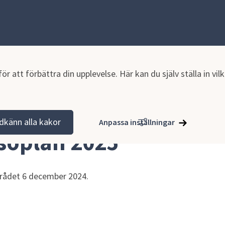
r att förbättra din upplevelse. Här kan du själv ställa in vi
tion och verksamhet
Planer och styrande dokument
Planer oc
dkänn alla kakor
Anpassa inställningar
soplan 2025
rådet 6 december 2024.