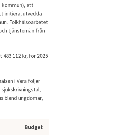
 kommun), ett 
nitiera, utveckla 
n. Folkhälsoarbetet 
och tjänstemän från 
t 483 112 kr, för 2025 
lsan i Vara följer 
sjukskrivningstal, 
us bland ungdomar, 
Budget