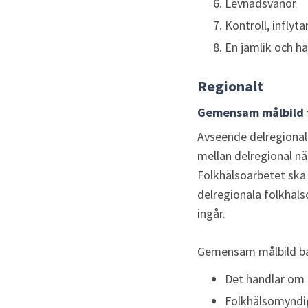
Levnadsvanor
Kontroll, inflyt
En jämlik och h
Regionalt
Gemensam målbild f
Avseende delregionalt
mellan delregional 
Folkhälsoarbetet ska
delregionala folkhäl
ingår.
Gemensam målbild ba
Det handlar om l
Folkhälsomyndig