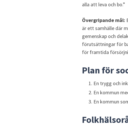
alla att leva och bo.”
Övergripande mål: 
är ett samhälle där mä
gemenskap och delaktig
förutsättningar för 
för framtida försörjn
Plan för so
En trygg och in
En kommun med g
En kommun som er
Folkhälsorå