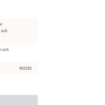
or
 och 
n och 
492292