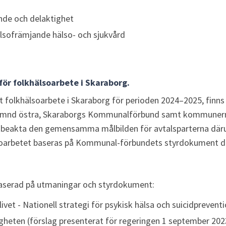
ande och delaktighet
älsofrämjande hälso- och sjukvård
ör folkhälsoarbete i Skaraborg.
 folkhälsoarbete i Skaraborg för perioden 2024–2025, finns
nämnd östra, Skaraborgs Kommunalförbund samt kommunerna
 beakta den gemensamma målbilden för avtalsparterna däru
soarbetet baseras på Kommunal-förbundets styrdokument dä
serad på utmaningar och styrdokument:
ivet - Nationell strategi för psykisk hälsa och suicidpreventi
heten (förslag presenterat för regeringen 1 september 202