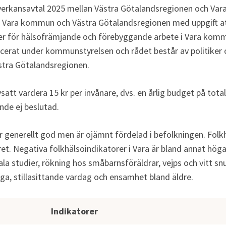
erkansavtal 2025 mellan Västra Götalandsregionen och Vara
Vara kommun och Västra Götalandsregionen med uppgift att i
r för hälsofrämjande och förebyggande arbete i Vara kommu
acerat under kommunstyrelsen och rådet består av politiker 
tra Götalandsregionen.
satt vardera 15 kr per invånare, dvs. en årlig budget på total
nde ej beslutad.
r generellt god men är ojämnt fördelad i befolkningen. Folkhä
et. Negativa folkhälsoindikatorer i Vara är bland annat höga 
ala studier, rökning hos småbarnsföräldrar, vejps och vitt sn
ga, stillasittande vardag och ensamhet bland äldre.
älsoarbetet
Indikatorer