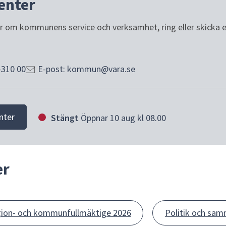
enter
or om kommunens service och verksamhet, ring eller skicka e-p
-310 00
E-post: kommun@vara.se
nter
Stängt
Öppnar 10 aug kl 08.00
er
 region- och kommunfullmäktige 2026
Politik och sa