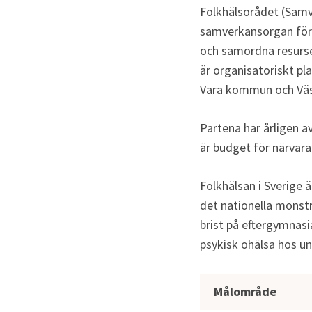
Folkhälsorådet (Samv
samverkansorgan för 
och samordna resurse
är organisatoriskt pl
Vara kommun och Väs
Partena har årligen av
är budget för närvara
Folkhälsan i Sverige ä
det nationella mönstr
brist på eftergymnasi
psykisk ohälsa hos un
Mål för folkh
Målområde