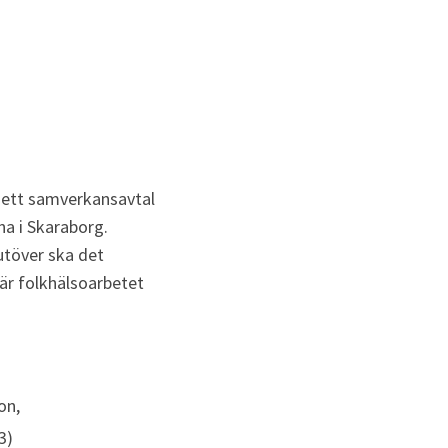
 ett samverkansavtal 
 i Skaraborg. 
töver ska det 
r folkhälsoarbetet 
on,
3)