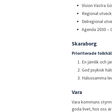
Vision Västra Gö
Regional utveck
Delregional utv
Agenda 2030 – G
Skaraborg
Prioriterade folkhä
En jämlik och jä
God psykisk häl
Hälsosamma le
Vara
Vara kommuns styrmodel
goda livet, hos oss är