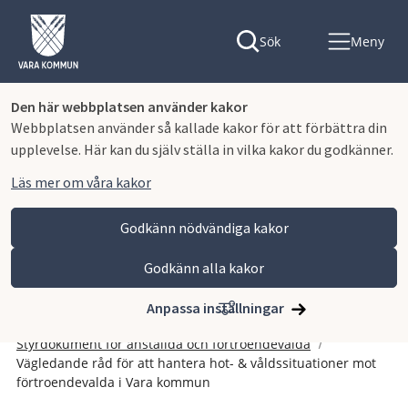
Sök
Meny
Den här webbplatsen använder kakor
Webbplatsen använder så kallade kakor för att förbättra din
upplevelse. Här kan du själv ställa in vilka kakor du godkänner.
Läs mer om våra kakor
Godkänn nödvändiga kakor
Godkänn alla kakor
Hoppa till innehåll
Vara kommun
Kommun och politik
Vår organisation och verksamhet
Anpassa inställningar
Planer och styrande dokument
Styrdokument för anställda och förtroendevalda
Vägledande råd för att hantera hot- & våldssituationer mot
förtroendevalda i Vara kommun