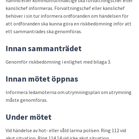
nämnd eller kommunfullmäktige ska förvaltningschef eller 
kanslichef informeras. Förvaltningschef eller kanslichef 
behöver i sin tur informera ordföranden om händelsen för 
att ordföranden ska kunna göra en riskbedömning inför att 
ett sammanträdes ska genomföras.
Innan sammanträdet
Genomför riskbedömning i enlighet med bilaga 3.
Innan mötet öppnas
Informera ledamöterna om utrymningsplan om utrymning 
måste genomföras.
Under mötet
Vid händelse av hot- eller våld larma polisen. Ring 112 vid 
akut situation. Ring 114 14 vid icke akut situation.