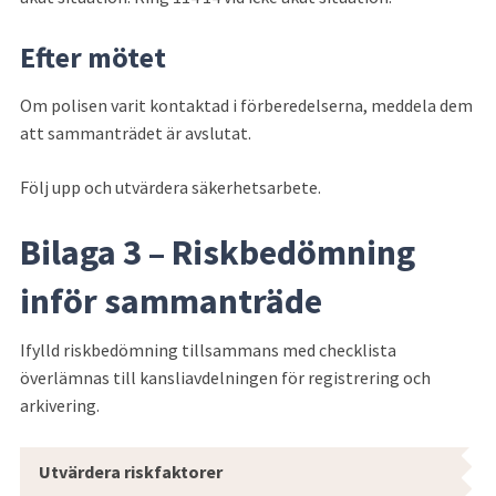
Efter mötet
Om polisen varit kontaktad i förberedelserna, meddela dem 
att sammanträdet är avslutat.
Följ upp och utvärdera säkerhetsarbete.
Bilaga 3 – Riskbedömning 
inför sammanträde
Ifylld riskbedömning tillsammans med checklista 
överlämnas till kansliavdelningen för registrering och 
arkivering.
Riskbedömning inför sammanträde
Utvärdera riskfaktorer