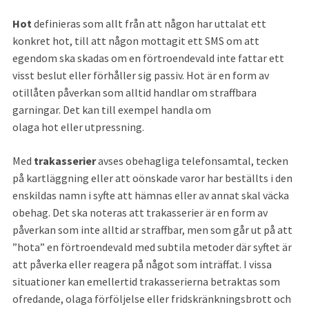
Hot 
definieras som allt från att någon har uttalat ett 
konkret hot, till att någon mottagit ett SMS om att 
egendom ska skadas om en förtroendevald inte fattar ett 
visst beslut eller förhåller sig passiv. Hot är en form av 
otillåten påverkan som alltid handlar om straffbara 
garningar. Det kan till exempel handla om
olaga hot eller utpressning.
Med 
trakasserier 
avses obehagliga telefonsamtal, tecken 
på kartläggning eller att oönskade varor har beställts i den 
enskildas namn i syfte att hämnas eller av annat skal väcka 
obehag. Det ska noteras att trakasserier är en form av 
påverkan som inte alltid ar straffbar, men som går ut på att 
”hota” en förtroendevald med subtila metoder där syftet är 
att påverka eller reagera på något som inträffat. I vissa 
situationer kan emellertid trakasserierna betraktas som 
ofredande, olaga förföljelse eller fridskränkningsbrott och 