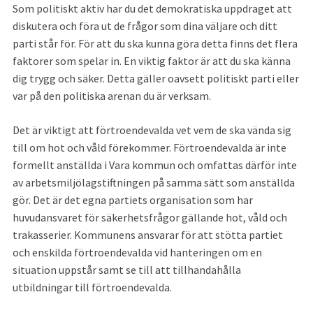
Som politiskt aktiv har du det demokratiska uppdraget att 
diskutera och föra ut de frågor som dina väljare och ditt 
parti står för. För att du ska kunna göra detta finns det flera 
faktorer som spelar in. En viktig faktor är att du ska känna 
dig trygg och säker. Detta gäller oavsett politiskt parti eller 
var på den politiska arenan du är verksam.
Det är viktigt att förtroendevalda vet vem de ska vända sig 
till om hot och våld förekommer. Förtroendevalda är inte 
formellt anställda i Vara kommun och omfattas därför inte 
av arbetsmiljölagstiftningen på samma sätt som anställda 
gör. Det är det egna partiets organisation som har 
huvudansvaret för säkerhetsfrågor gällande hot, våld och 
trakasserier. Kommunens ansvarar för att stötta partiet 
och enskilda förtroendevalda vid hanteringen om en 
situation uppstår samt se till att tillhandahålla 
utbildningar till förtroendevalda.